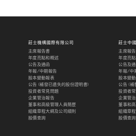
莊士機構國際有限公司
莊士中
主席報告書
主席報告
年度亮點和概述
年度亮點
公告及通函
公告及通
年報/中期報告
年報/中
股本變動報表
股本變動
公告 (補發已遺失的股份證明書)
公告 (
投資者常見問題
投資者常
企業管治報告
企業管治
董事和高級管理人員簡歷
董事和高
組織章程大綱及公司細則
組織章程
股價查詢
股價查詢