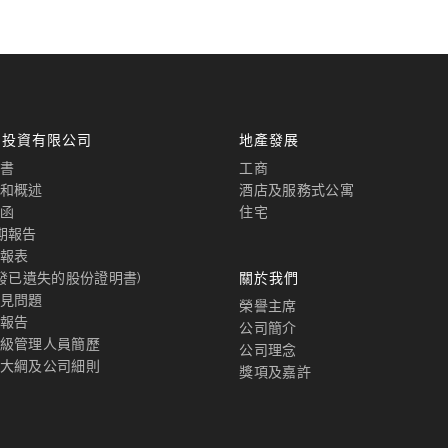
國投資有限公司
地產發展
書
工商
和概述
酒店及服務式公寓
函
住宅
期報告
報表
補發已遺失的股份證明書)
關於我們
見問題
榮譽主席
報告
公司簡介
級管理人員簡歷
公司理念
大綱及公司細則
獎項及嘉許