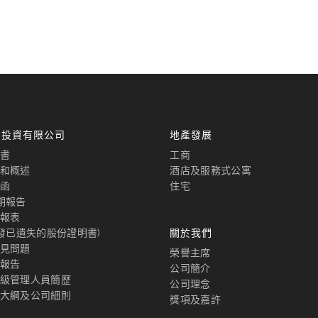
國投資有限公司
地產發展
書
工商
和概述
酒店及服務式公寓
函
住宅
期報告
報表
補發已遺失的股份證明書)
關於我們
見問題
榮譽主席
報告
公司簡介
級管理人員簡歷
公司理念
大綱及公司細則
獎項及嘉許