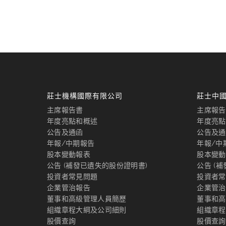
莊士機構國際有限公司
莊士中
主席報告書
主席報告
年度亮點和概述
年度亮點
公告及通函
公告及通
年報/中期報告
年報/中
股本變動報表
股本變動
公告 (補發已遺失的股份證明書)
公告 (
投資者常見問題
投資者常
企業管治報告
企業管治
董事和高級管理人員簡歷
董事和高
組織章程大綱及公司細則
組織章程
股價查詢
股價查詢