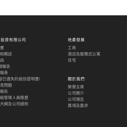
國投資有限公司
地產發展
書
工商
和概述
酒店及服務式公寓
函
住宅
期報告
報表
補發已遺失的股份證明書)
關於我們
見問題
榮譽主席
報告
公司簡介
級管理人員簡歷
公司理念
大綱及公司細則
獎項及嘉許