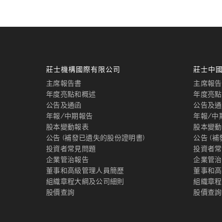
莊士機構國際有限公司
莊士中
主席報告書
主席報告
年度亮點和概述
年度亮點
公告及通函
公告及通
年報/中期報告
年報/中
股本變動報表
股本變動
公告 (補發已遺失的股份證明書)
公告 (
投資者常見問題
投資者常
企業管治報告
企業管治
董事和高級管理人員簡歷
董事和高
組織章程大綱及公司細則
組織章程
股價查詢
股價查詢