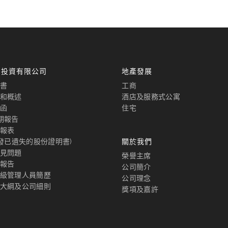
國投資有限公司
地產發展
書
工商
和概述
酒店及服務式公寓
函
住宅
期報告
報表
補發已遺失的股份證明書)
關於我們
見問題
榮譽主席
報告
公司簡介
級管理人員簡歷
公司理念
大綱及公司細則
獎項及嘉許