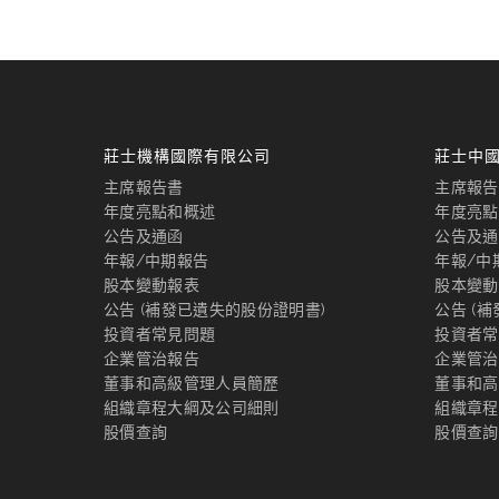
莊士機構國際有限公司
莊士中
主席報告書
主席報告
年度亮點和概述
年度亮點
公告及通函
公告及通
年報/中期報告
年報/中
股本變動報表
股本變動
公告 (補發已遺失的股份證明書)
公告 (
投資者常見問題
投資者常
企業管治報告
企業管治
董事和高級管理人員簡歷
董事和高
組織章程大綱及公司細則
組織章程
股價查詢
股價查詢