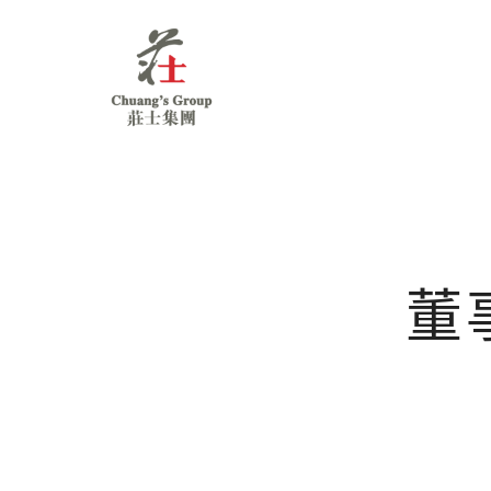
Chuang's
Group
董