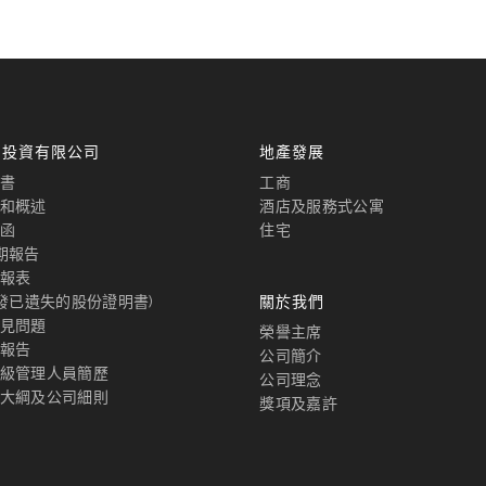
國投資有限公司
地產發展
書
工商
和概述
酒店及服務式公寓
函
住宅
期報告
報表
補發已遺失的股份證明書)
關於我們
見問題
榮譽主席
報告
公司簡介
級管理人員簡歷
公司理念
大綱及公司細則
獎項及嘉許