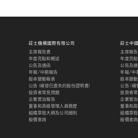
莊士機構國際有限公司
莊士中
主席報告書
主席報告
年度亮點和概述
年度亮點
公告及通函
公告及通
年報/中期報告
年報/中
股本變動報表
股本變動
公告 (補發已遺失的股份證明書)
公告 (
投資者常見問題
投資者常
企業管治報告
企業管治
董事和高級管理人員簡歷
董事和高
組織章程大綱及公司細則
組織章程
股價查詢
股價查詢