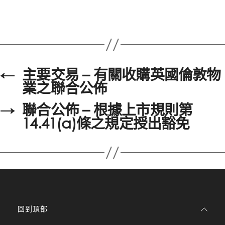
←
主要交易 – 有關收購英國倫敦物
業之聯合公佈
→
聯合公佈 – 根據上市規則第
14.41(a)條之規定授出豁免
回到頂部