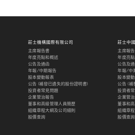
莊士機構國際有限公司
莊士中
主席報告書
主席報告
年度亮點和概述
年度亮點
公告及通函
公告及通
年報/中期報告
年報/中
股本變動報表
股本變動
公告 (補發已遺失的股份證明書)
公告 (
投資者常見問題
投資者常
企業管治報告
企業管治
董事和高級管理人員簡歷
董事和高
組織章程大綱及公司細則
組織章程
股價查詢
股價查詢