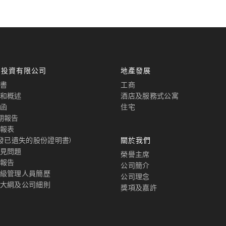
國投資有限公司
地產發展
書
工商
和概述
酒店及服務式公寓
函
住宅
期報告
報表
補發已遺失的股份證明書)
關於我們
見問題
榮譽主席
報告
公司簡介
級管理人員簡歷
公司理念
大綱及公司細則
獎項及嘉許