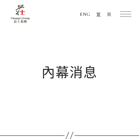
ENG
繁
简
Chuang's
Group
內幕消息