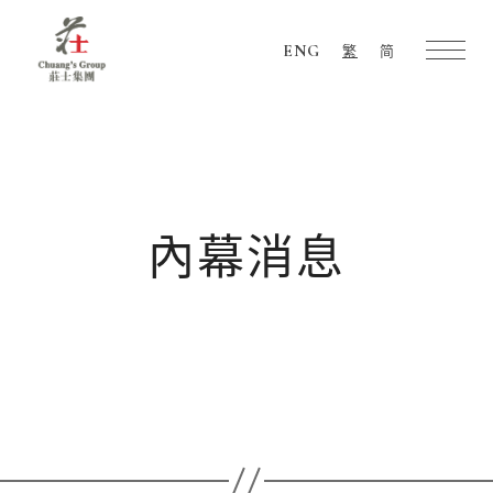
ENG
繁
简
Chuang's
Group
內幕消息