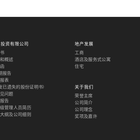
国投资有限公司
地产发展
书
工商
和概述
酒店及服务式公寓
函
住宅
期报告
报表
补发已遗失的股份证明书)
关于我们
见问题
荣誉主席
报告
公司简介
级管理人员简历
公司理念
大纲及公司细则
奖项及嘉许