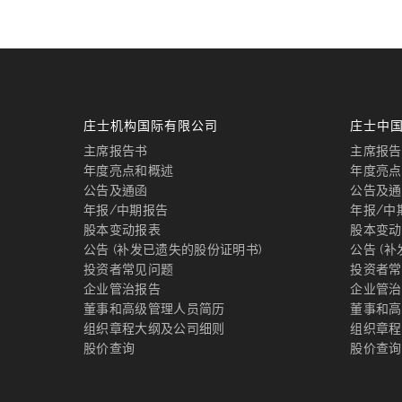
庄士机构国际有限公司
庄士中
主席报告书
主席报告
年度亮点和概述
年度亮点
公告及通函
公告及通
年报/中期报告
年报/中
股本变动报表
股本变动
公告 (补发已遗失的股份证明书)
公告 (
投资者常见问题
投资者常
企业管治报告
企业管治
董事和高级管理人员简历
董事和高
组织章程大纲及公司细则
组织章程
股价查询
股价查询