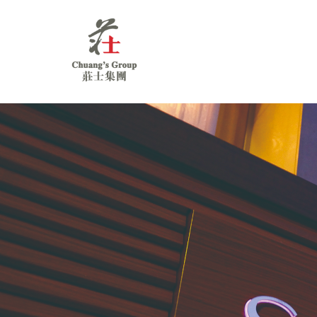
Chuang's
Group