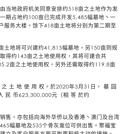
由当地政府机关同意安排约518亩之土地作为发
期占地约100亩已完成开发5,485幅墓地丶一
户服务大楼。馀下418亩土地将分别为第二期至
土地将可兴建约41,815幅墓地，另150亩则规
取得约143亩之土地使用权，其将可建合共
5.2亩之土地使用权，另外还需取得约119.8亩
 土 地 使 用 权。於2020年3月31日， 墓 园
币623,300,000元（相 等 於约
销售，亦包括向海外华侨以及香港丶澳门及台湾
,465幅墓地及535个骨灰龛位可供出售。聚福宝
建立及客户服务方面采取更积极主动的措施。