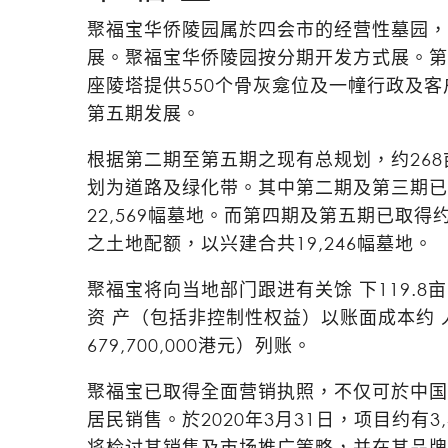
聚福宝华侨陵园属於四会市的经营性墓园，
展。聚福宝华侨陵园按分期开发方式展。第一
座陵塔提供550个骨灰龛位及一幢行政及客
第五期发展。
根据第二期至第五期之现有总规划，约268亩
划为道路及绿化带。其中第二期及第三期已
22,569幅墓地。而第四期及第五期已取得约
之土地配额，以兴建合共19,246幅墓地。
聚福宝将向当地部门跟进有关馀 下119.8亩 之
资 产（包括非控制性权益）以账面成本约 人 民 
679,700,000港元）列账。
聚福宝已取得全面营销执照，不仅可於中国
居民销售。於2020年3月31日，项目约有3
将检讨其销售及市场推广策略，并在其品牌