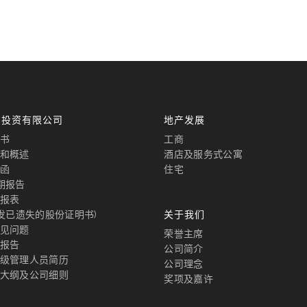
国投资有限公司
地产发展
书
工商
和概述
酒店及服务式公寓
函
住宅
期报告
报表
补发已遗失的股份证明书)
关于我们
见问题
荣誉主席
报告
公司简介
级管理人员简历
公司理念
大纲及公司细则
奖项及嘉许