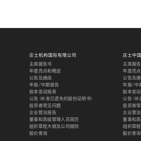
庄士机构国际有限公司
庄士中
主席报告书
主席报告
年度亮点和概述
年度亮点
公告及通函
公告及通
年报/中期报告
年报/中
股本变动报表
股本变动
公告 (补发已遗失的股份证明书)
公告 (
投资者常见问题
投资者常
企业管治报告
企业管治
董事和高级管理人员简历
董事和高
组织章程大纲及公司细则
组织章程
股价查询
股价查询