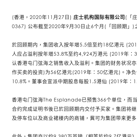
(香港，2020年11月27日)
庄士机构国际有限公司
(「
0367) 公布截至2020年9月30日止6个月(「回顾期」
於回顾期内，集团收入按年增5.5倍至约18亿港元 (20
人应占溢利按年增53.8%至约4,924万港元 (2019年
认香港屯门弦海之销售收入及溢利。集团的财务状况亦
作买卖的投资)为56亿港元(2019年：50亿港元)。净
10.8%。董事会宣派中期股息每股1.5港仙 (2019年：1
香港屯门弦海The Esplanade已预售366个单位，
合约完成证明书後已於回顾期内交付予买家。集团将继
及停车位以及商业裙楼内的商铺，冀可为集团带来更多
此外，集团亦以约9,380万英镑（相等於约9.7亿港