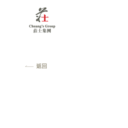
Chuang's
Group
返回