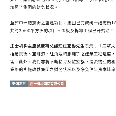
加强了集团的财务状况。
至於中环结志街之重建项目，集团已完成统一结志街16
共约3,600平方呎的项目。围板及拆卸工程已开始动工
庄士机构主席兼董事总经理庄家彬先生
表示：「展望未
括结志街丶宝珊道丶旺角及鸭脷洲等之建筑工程进度，
售。此外，我们亦将不断检讨及监察旗下投资物业的租
策略的实施改善集团之财务状况以及净负债与资本比率
新闻发布
庄士机构国际有限公司