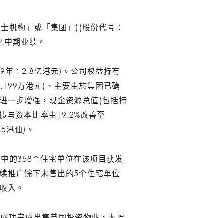
庄士机构」或「集团」)(股份代号：
)之中期业绩。
19年：2.8亿港元)。公司权益持有
：3,199万港元)，主要由於集团已确
进一步增强，现金资源总值(包括持
负债与资本比率由19.2%改善至
.5港仙)。
而当中的358个住宅单位在该项目获发
续推广馀下未售出的5个住宅单位
收入。
元）成功完成出售英国投资物业，大幅