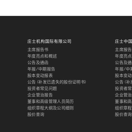
庄士机构国际有限公司
庄士中
主席报告书
主席报告
年度亮点和概述
年度亮点
公告及通函
公告及通
年报/中期报告
年报/中
股本变动报表
股本变动
公告 (补发已遗失的股份证明书)
公告 (
投资者常见问题
投资者常
企业管治报告
企业管治
董事和高级管理人员简历
董事和高
组织章程大纲及公司细则
组织章程
股价查询
股价查询