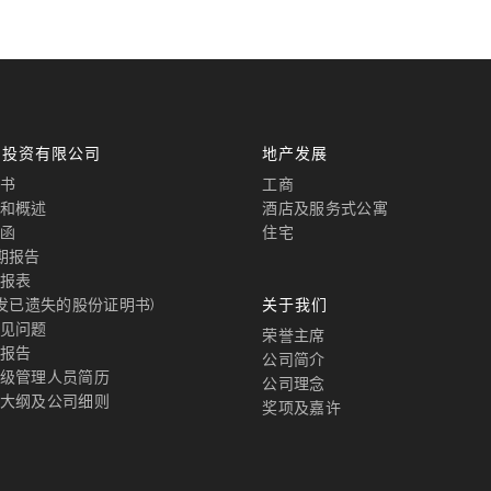
国投资有限公司
地产发展
书
工商
和概述
酒店及服务式公寓
函
住宅
期报告
报表
补发已遗失的股份证明书)
关于我们
见问题
荣誉主席
报告
公司简介
级管理人员简历
公司理念
大纲及公司细则
奖项及嘉许