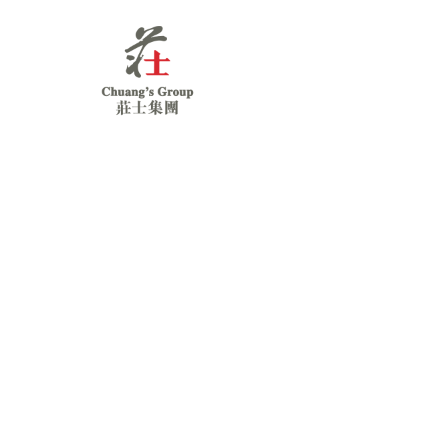
Chuang's
Group