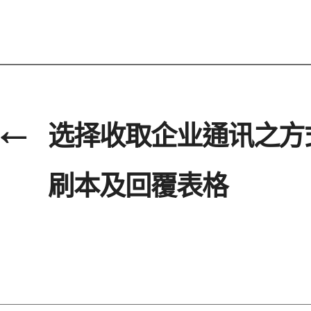
←
选择收取企业通讯之方
刷本及回覆表格