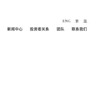
ENG
繁
简
新闻中心
投资者关系
团队
联系我们