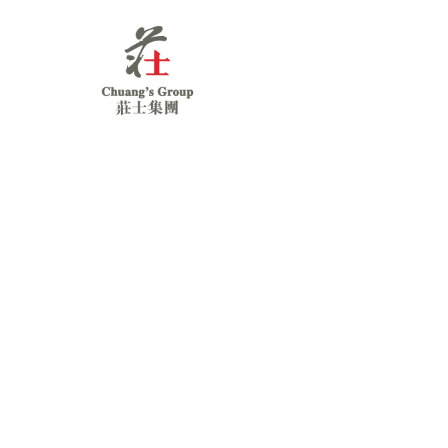
Chuang's
Group