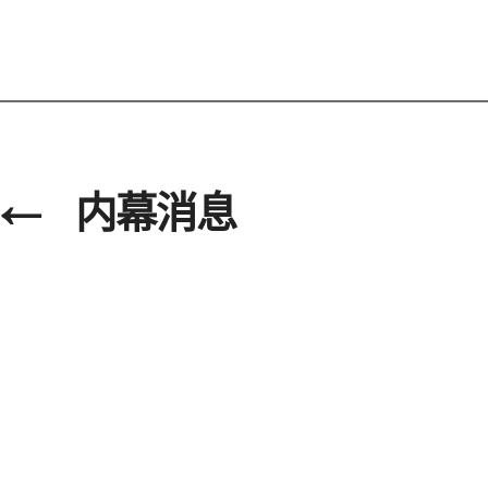
←
内幕消息